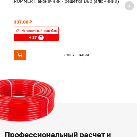
ROMMER Наконечник - решетка D80 (алюминий)
R
т
337.00 ₽
32
Мгновенный кеш-бэк
+ 17
?
КОНСУЛЬТАЦИЯ
Профессиональный расчет и