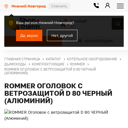
Нижний Новгород
Сменить
0 позиций
0
Ваш регион Нижний Новгород?
0 ₽
Да, верно
Нет, другой
КАТАЛОГ
КОНСУЛЬТАЦИЯ
ГЛАВНАЯ СТРАНИЦА
КАТАЛОГ
КОТЕЛЬНОЕ ОБОРУДОВАНИЕ
ДЫМОХОДЫ
КОМПЛЕКТУЮЩИЕ
ROMMER
ROMMER ОГОЛОВОК С ВЕТРОЗАЩИТОЙ D 80 ЧЕРНЫЙ
(АЛЮМИНИЙ)
ROMMER ОГОЛОВОК С
ВЕТРОЗАЩИТОЙ D 80 ЧЕРНЫЙ
(АЛЮМИНИЙ)