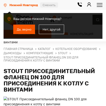
Нижний Новгород
Сменить
0 позиций
0
Ваш регион Нижний Новгород?
0 ₽
Да, верно
Нет, другой
КАТАЛОГ
КОНСУЛЬТАЦИЯ
ГЛАВНАЯ СТРАНИЦА
КАТАЛОГ
КОТЕЛЬНОЕ ОБОРУДОВАНИЕ
ДЫМОХОДЫ
КОМПЛЕКТУЮЩИЕ
STOUT
STOUT ПРИСОЕДИНИТЕЛЬНЫЙ ФЛАНЕЦ DN 100 ДЛЯ
ПРИСОЕДИНЕНИЯ К КОТЛУ С ВИНТАМИ
STOUT ПРИСОЕДИНИТЕЛЬНЫЙ
ФЛАНЕЦ DN 100 ДЛЯ
ПРИСОЕДИНЕНИЯ К КОТЛУ С
ВИНТАМИ