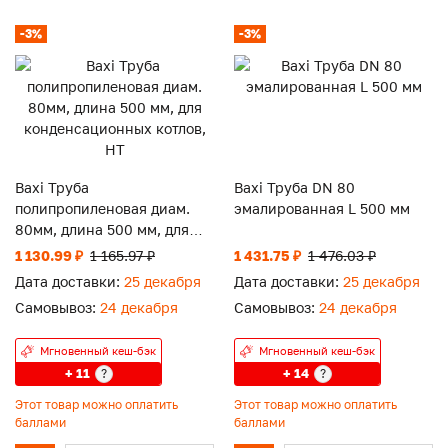
-3%
-3%
Baxi Труба
Baxi Труба DN 80
полипропиленовая диам.
эмалированная L 500 мм
80мм, длина 500 мм, для
конденсационных котлов,
1 130.99 ₽
1 165.97 ₽
1 431.75 ₽
1 476.03 ₽
HT
Дата доставки:
25 декабря
Дата доставки:
25 декабря
Самовывоз:
24 декабря
Самовывоз:
24 декабря
Мгновенный кеш-бэк
Мгновенный кеш-бэк
+ 11
+ 14
?
?
Этот товар можно оплатить
Этот товар можно оплатить
баллами
баллами