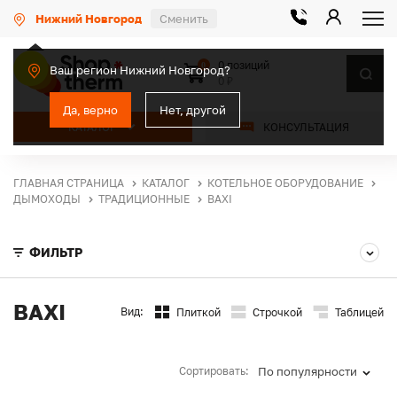
Нижний Новгород
Сменить
0 позиций
0
Ваш регион Нижний Новгород?
0 ₽
Да, верно
Нет, другой
КАТАЛОГ
КОНСУЛЬТАЦИЯ
ГЛАВНАЯ СТРАНИЦА
КАТАЛОГ
КОТЕЛЬНОЕ ОБОРУДОВАНИЕ
ДЫМОХОДЫ
ТРАДИЦИОННЫЕ
BAXI
ФИЛЬТР
BAXI
Вид:
Плиткой
Строчкой
Таблицей
Сортировать:
По популярности