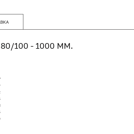
АВКА
0/100 - 1000 ММ.
7
r
2
5
Й
5
)