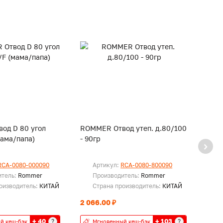
од D 80 угол
ROMMER Отвод утеп. д.80/100
ROMM
мама/папа)
- 90гр
2000
RCA-0080-000090
Артикул:
RCA-0080-800090
Ар
итель:
Rommer
Производитель:
Rommer
Пр
оизводитель:
КИТАЙ
Страна производитель:
КИТАЙ
Ст
2 066.00 ₽
2 470
+ 40
+ 103
?
?
й кеш-бэк
Мгновенный кеш-бэк
Мг