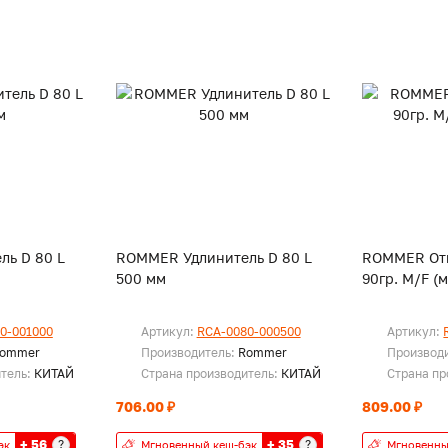
ь D 80 L
ROMMER Удлинитель D 80 L
ROMMER Отв
500 мм
90гр. M/F (
0-001000
Артикул:
RCA-0080-000500
Артикул:
ommer
Производитель:
Rommer
Производ
итель:
КИТАЙ
Страна производитель:
КИТАЙ
Страна пр
706.00 ₽
809.00 ₽
+ 56
+ 35
?
?
эк
Мгновенный кеш-бэк
Мгновенны