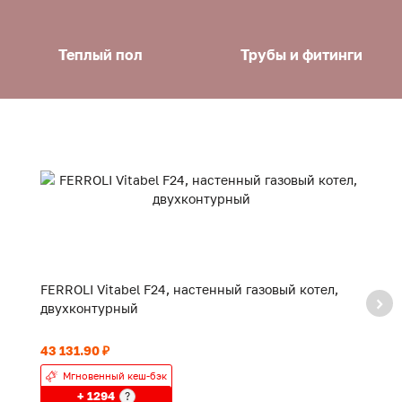
Теплый пол
Трубы и фитинги
FERROLI Vitabel F24, настенный газовый котел,
F
двухконтурный
к
43 131.90 ₽
40
Мгновенный кеш-бэк
+ 1294
?