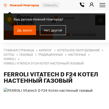
Нижний Новгород
Сменить
0 позиций
0
Ваш регион Нижний Новгород?
0 ₽
Да, верно
Нет, другой
КАТАЛОГ
КОНСУЛЬТАЦИЯ
ГЛАВНАЯ СТРАНИЦА
КАТАЛОГ
КОТЕЛЬНОЕ ОБОРУДОВАНИЕ
КОТЛЫ
ГАЗОВЫЕ
ТРАДИЦИОННЫЕ
НАСТЕННЫЕ
FERROLI
FERROLI VITATECH D F24 КОТЕЛ НАСТЕННЫЙ ГАЗОВЫЙ
FERROLI VITATECH D F24 КОТЕЛ
НАСТЕННЫЙ ГАЗОВЫЙ