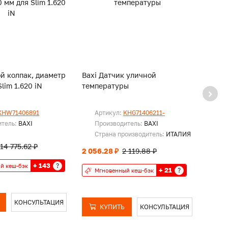
й колпак, диаметр
Baxi Датчик уличной
Baxi
lim 1.620 iN
температуры
прог
сутки
перед
KHW71406891
Артикул:
KHG71406211-
Ар
итель:
BAXI
Производитель:
BAXI
Пр
Страна производитель:
ИТАЛИЯ
Ст
14 775.62 ₽
2 056.28 ₽
2 119.88 ₽
4 959
+ 143
?
й кеш-бэк
+ 21
?
Мгновенный кеш-бэк
Мг
КОНСУЛЬТАЦИЯ
КУПИТЬ
КОНСУЛЬТАЦИЯ