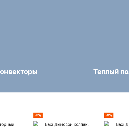
онвекторы
Теплый по
-3%
-3%