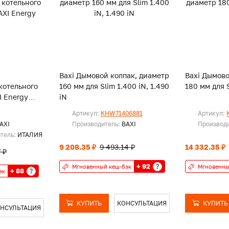
Baxi Дымовой колпак, диаметр
Baxi Дымово
котельного
160 мм для Slim 1.400 iN, 1.490
180 мм для S
I Energy
iN
Артикул:
KHW71406881
Артикул:
AXI
Производитель:
BAXI
Производ
итель:
ИТАЛИЯ
9 208.35 ₽
9 493.14 ₽
14 332.35 ₽
 ₽
+ 92
?
Мгновенный кеш-бэк
Мгновенны
+ 88
?
эк
КУПИТЬ
КОНСУЛЬТАЦИЯ
КУПИТЬ
НСУЛЬТАЦИЯ