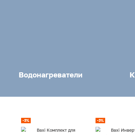
Водонагреватели
К
-3%
-3%