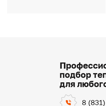
Профессио
подбор те
для любог
8 (831