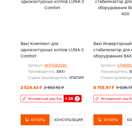
Baxi Комплект для
Baxi Инверторный
одноконтурных котлов LUNA-3
стабилизатор для 
Comfort
оборудования BAX
400
Артикул:
KFG71411191-
Артикул:
ST40001
Производитель:
BAXI
Производитель:
B
Страна производитель:
ИТАЛИЯ
Страна производ
2 524.43 ₽
2 602.51 ₽
8 755.97 ₽
9 026.77
+ 25
?
Мгновенный кеш-бэк
Мгновенный кеш-б
КУПИТЬ
КОНСУЛЬТАЦИЯ
КУПИТЬ
КО