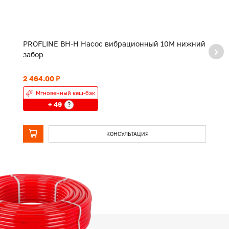
PROFLINE BH-H Насос вибрационный 10M нижний
P
забор
з
2 464.00 ₽
2 
Мгновенный кеш-бэк
+ 49
?
КОНСУЛЬТАЦИЯ