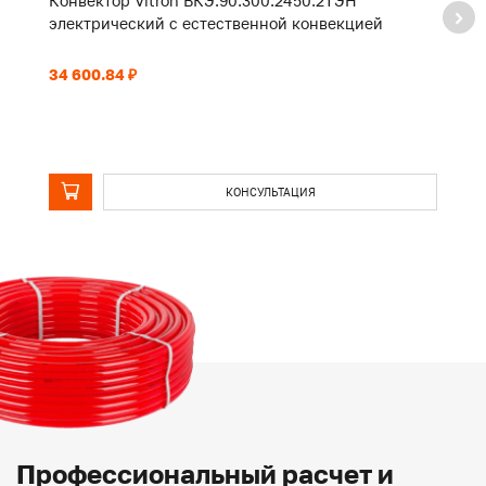
Конвектор Vitron ВКЭ.90.300.2450.2ТЭН
К
электрический с естественной конвекцией
э
34 600.84 ₽
28
КОНСУЛЬТАЦИЯ
Профессиональный расчет и