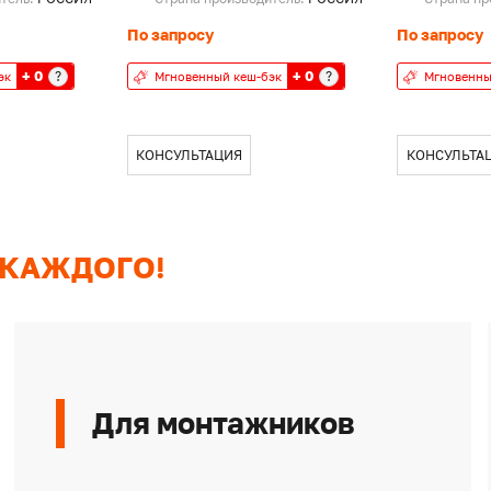
По запросу
По запросу
+ 0
+ 0
?
?
эк
Мгновенный кеш-бэк
Мгновенны
КОНСУЛЬТАЦИЯ
КОНСУЛЬТА
 КАЖДОГО!
Для монтажников