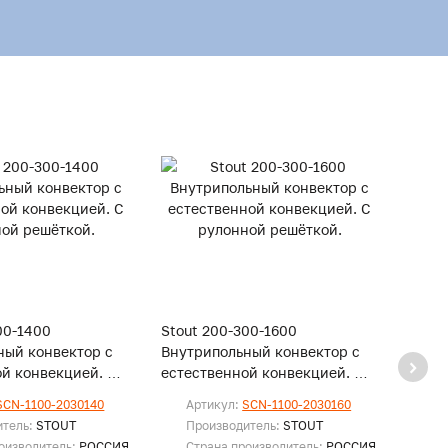
00-1400
Stout 200-300-1600
Stout
ный конвектор с
Внутрипольный конвектор с
Внутр
ой конвекцией. С
естественной конвекцией. С
естес
ешёткой.
рулонной решёткой.
рулон
SCN-1100-2030140
Артикул:
SCN-1100-2030160
Ар
итель:
STOUT
Производитель:
STOUT
Пр
оизводитель:
РОССИЯ
Страна производитель:
РОССИЯ
Ст