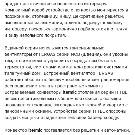
придаст эстетическое совершенство интерьеру.
Компактный короб устройства с легкостью монтируется в
подоконник, столешницу, нишу. Декоративные решетки,
выполненные из алюминия, отлично подойдут к любому
интерьеру, поскольку гармонично подбираются к оттенку
и виду напольного покрытия.
В данной серии используются тангенциальные
вентиляторы от FERGAS серии NCB (Швеция), они удобны
тем, что ими можно управлять посредством бытовых
термостатов, системами климат-контроля или системами
типа “умный дом”. Встроенный вентилятор FERGAS
работает абсолютно бесшумно,обеспечивает равномерное
распределение тепла в пространстве комнаты.
Встраиваемые конвекторы
itermic
отопления серии ITTBL
являются оптимальным выбором для офисов с большой
площадью остекления, загородных коттеджей и квартир с
панорамными окнами. Устройства серии ITTBL способны
создать мощный и надёжный тепловой барьер холоду.
Конвектор
itermic
поставляется без решетки и автоматики.