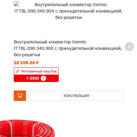
Внутрипольный конвектор itermic
В
ITTBL.090.340.900 с принудительной конвекцией,
I
без решетки
к
28 206.00 ₽
10
Мгновенный кеш-бэк
+ 2821
?
КОНСУЛЬТАЦИЯ