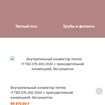
Теплый пол
Трубы и фитинги
Внутрипольный конвектор itermic
В
ITTBZ.075.300.3100 с принудительной
I
конвекцией, без решетки
к
65 870.00 ₽
47