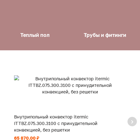
Теплый пол
Трубы и фитинги
Внутрипольный конвектор itermic
В
ITTBZ.075.300.3100 с принудительной
I
конвекцией, без решетки
к
65 870.00 ₽
47