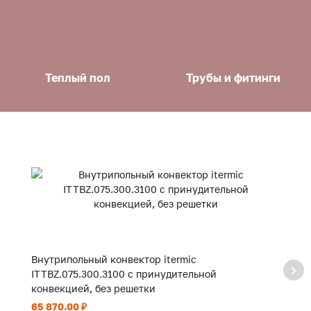
Теплый пол
Трубы и фитинги
Внутрипольный конвектор itermic
В
ITTBZ.075.300.3100 с принудительной
I
конвекцией, без решетки
к
65 870.00 ₽
47