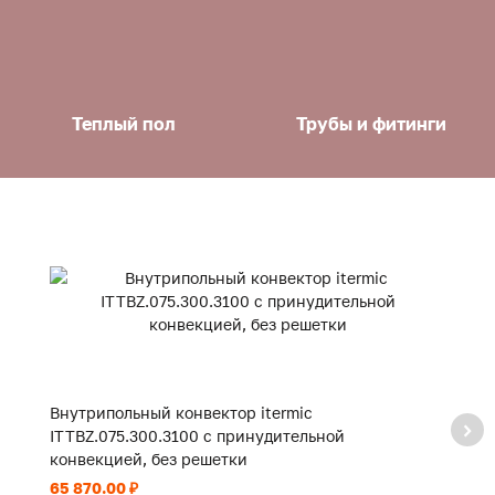
Теплый пол
Трубы и фитинги
Внутрипольный конвектор itermic
В
ITTBZ.075.300.3100 с принудительной
I
конвекцией, без решетки
к
65 870.00 ₽
47