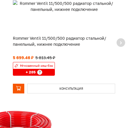
Rommer Ventil 11/500/500 радиатор стальной/
R
панельный, нижнее подключение
п
5 699.46 ₽
5 813.45 ₽
15
Мгновенный кеш-бэк
+ 285
?
КОНСУЛЬТАЦИЯ