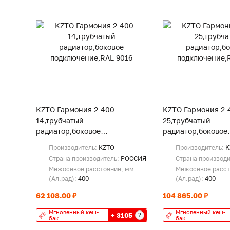
KZTO Гармония 2-400-
KZTO Гармония 2-
14,трубчатый
25,трубчатый
радиатор,боковое
радиатор,боковое
подключение,RAL 9016
подключение,RAL 
Производитель:
KZTO
Производитель:
K
Страна производитель:
РОССИЯ
Страна производ
Межосевое расстояние, мм
Межосевое расст
(Ал.рад):
400
(Ал.рад):
400
62 108.00 ₽
104 865.00 ₽
Мгновенный кеш-
Мгновенный кеш-
+ 3105
?
бэк
бэк