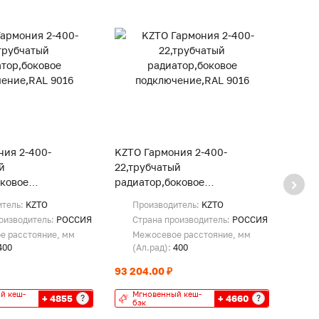
ния 2-400-
KZTO Гармония 2-400-
KZTO 
й
22,трубчатый
21,тр
оковое
радиатор,боковое
радиа
е,RAL 9016
подключение,RAL 9016
подкл
итель:
KZTO
Производитель:
KZTO
Пр
оизводитель:
РОССИЯ
Страна производитель:
РОССИЯ
Ст
е расстояние, мм
Межосевое расстояние, мм
Ме
400
(Ал.рад):
400
(А
93 204.00 ₽
89 31
й кеш-
Мгновенный кеш-
Мг
+ 4855
+ 4660
?
?
бэк
бэ