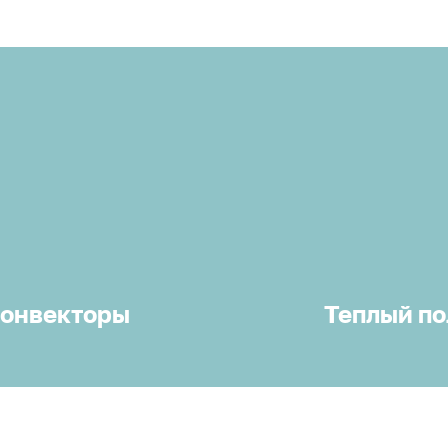
онвекторы
Теплый по