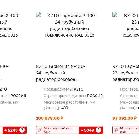
400-
KZTO Гармония 2-400-
KZTO Гармо
24,трубчатый
23,трубчаты
радиатор,боковое
радиатор,б
9016
подключение,RAL 9016
подключени
ZTO
Производитель:
KZTO
Производ
итель:
РОССИЯ
Страна производитель:
РОССИЯ
Страна пр
ояние, мм
Межосевое расстояние, мм
Межосево
(Ал.рад):
400
(Ал.рад):
100 978.00 ₽
97 091.00 ₽
Мгновенный кеш-
Мгновенны
+ 5243
+ 5049
?
?
бэк
бэк