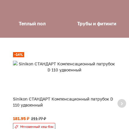
Теплый пол
Трубы и фитинги
-14%
-
Sinikon СТАНДАРТ Компенсационный патрубок D
S
110 удвоенный
181.95 ₽
211.77 ₽
20
Мгновенный кеш-бэк