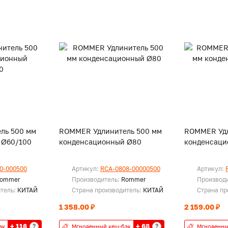
ль 500 мм
ROMMER Удлинитель 500 мм
ROMMER Удл
 Ø60/100
конденсационный Ø80
конденсаци
0-000500
Артикул:
RCA-0808-00000500
Артикул:
ommer
Производитель:
Rommer
Производ
итель:
КИТАЙ
Страна производитель:
КИТАЙ
Страна пр
1 358.00 ₽
2 159.00 ₽
+ 116
+ 68
?
?
эк
Мгновенный кеш-бэк
Мгновенны