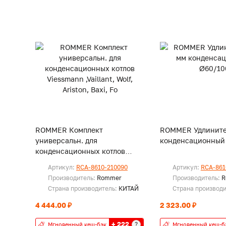
ROMMER Комплект
ROMMER Удлините
универсальн. для
конденсационный
конденсационных котлов
Viessmann ,Vaillant, Wolf,
Артикул:
RCA-8610-210090
Артикул:
RCA-861
Ariston, Baxi, Fo
Производитель:
Rommer
Производитель:
R
Страна производитель:
КИТАЙ
Страна производ
4 444.00 ₽
2 323.00 ₽
+ 222
?
Мгновенный кеш-бэк
Мгновенный кеш-б