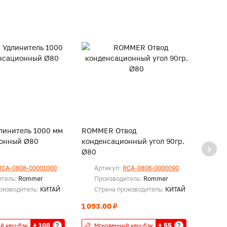
инитель 1000 мм
ROMMER Отвод
ROMM
онный Ø80
конденсационный угол 90гр.
конде
Ø80
Ø80
RCA-0808-00001000
Артикул:
RCA-0808-0000090
Ар
итель:
Rommer
Производитель:
Rommer
Пр
оизводитель:
КИТАЙ
Страна производитель:
КИТАЙ
Ст
1 093.00 ₽
1 093
+ 108
+ 55
?
?
й кеш-бэк
Мгновенный кеш-бэк
Мг