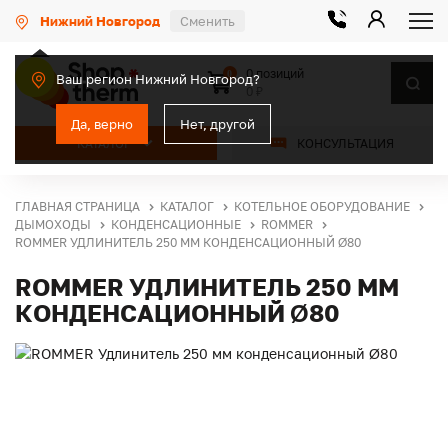
Нижний Новгород
Сменить
0 позиций
0
Ваш регион Нижний Новгород?
0 ₽
Да, верно
Нет, другой
КАТАЛОГ
КОНСУЛЬТАЦИЯ
ГЛАВНАЯ СТРАНИЦА
КАТАЛОГ
КОТЕЛЬНОЕ ОБОРУДОВАНИЕ
ДЫМОХОДЫ
КОНДЕНСАЦИОННЫЕ
ROMMER
ROMMER УДЛИНИТЕЛЬ 250 ММ КОНДЕНСАЦИОННЫЙ Ø80
ROMMER УДЛИНИТЕЛЬ 250 ММ
КОНДЕНСАЦИОННЫЙ Ø80