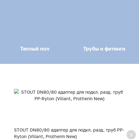
Теплый пол
Трубы и фитинги
STOUT DN80/80 адаптер для подкл. разд. труб PP-
S
Ryton (Viliant, Protherm New)