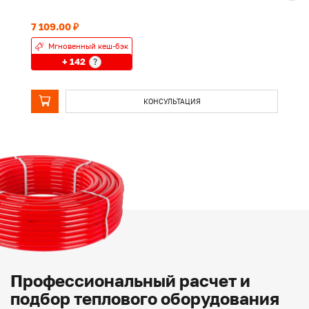
7 109.00 ₽
1 
Мгновенный кеш-бэк
+ 142
?
КОНСУЛЬТАЦИЯ
Профессиональный расчет и
подбор теплового оборудования