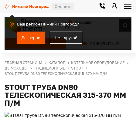
Нижний Новгород
Сменить
0 позиций
0
Ваш регион Нижний Новгород?
0 ₽
Да, верно
Нет, другой
КАТАЛОГ
КОНСУЛЬТАЦИЯ
ГЛАВНАЯ СТРАНИЦА
КАТАЛОГ
КОТЕЛЬНОЕ ОБОРУДОВАНИЕ
ДЫМОХОДЫ
ТРАДИЦИОННЫЕ
STOUT
STOUT ТРУБА DN80 ТЕЛЕСКОПИЧЕСКАЯ 315-370 ММ П/М
STOUT ТРУБА DN80
ТЕЛЕСКОПИЧЕСКАЯ 315-370 ММ
П/М