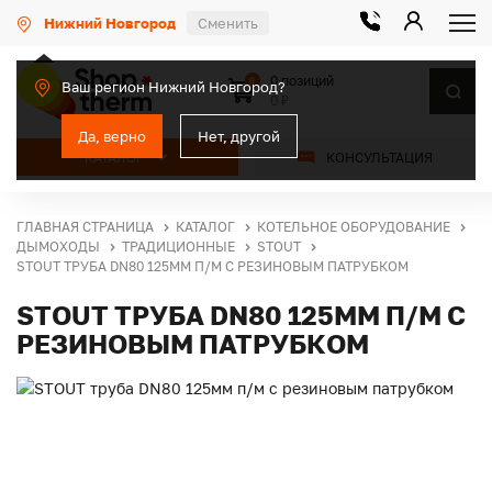
Нижний Новгород
Сменить
0 позиций
0
Ваш регион Нижний Новгород?
0 ₽
Да, верно
Нет, другой
КАТАЛОГ
КОНСУЛЬТАЦИЯ
ГЛАВНАЯ СТРАНИЦА
КАТАЛОГ
КОТЕЛЬНОЕ ОБОРУДОВАНИЕ
ДЫМОХОДЫ
ТРАДИЦИОННЫЕ
STOUT
STOUT ТРУБА DN80 125ММ П/М С РЕЗИНОВЫМ ПАТРУБКОМ
STOUT ТРУБА DN80 125ММ П/М С
РЕЗИНОВЫМ ПАТРУБКОМ