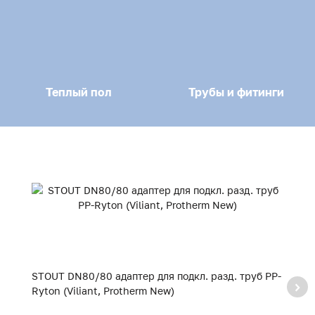
Теплый пол
Трубы и фитинги
STOUT DN80/80 адаптер для подкл. разд. труб PP-
S
Ryton (Viliant, Protherm New)