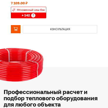
7 109.00 ₽
1 
Мгновенный кеш-бэк
+ 142
?
КОНСУЛЬТАЦИЯ
Профессиональный расчет и
подбор теплового оборудования
для любого объекта