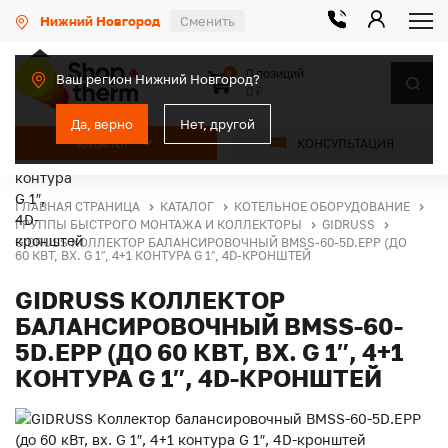
Нижний Новгород
Сменить
0 позиций
0
Ваш регион Нижний Новгород?
0 ₽
Да, верно
Нет, другой
КАТАЛОГ
КОНСУЛЬТАЦИЯ
ГЛАВНАЯ СТРАНИЦА
КАТАЛОГ
КОТЕЛЬНОЕ ОБОРУДОВАНИЕ
ГРУППЫ БЫСТРОГО МОНТАЖА И КОЛЛЕКТОРЫ
GIDRUSS
GIDRUSS КОЛЛЕКТОР БАЛАНСИРОВОЧНЫЙ BMSS-60-5D.EPP (ДО
60 КВТ, ВХ. G 1″, 4+1 КОНТУРА G 1″, 4D-КРОНШТЕЙ
GIDRUSS КОЛЛЕКТОР
БАЛАНСИРОВОЧНЫЙ BMSS-60-
5D.EPP (ДО 60 КВТ, ВХ. G 1″, 4+1
КОНТУРА G 1″, 4D-КРОНШТЕЙ