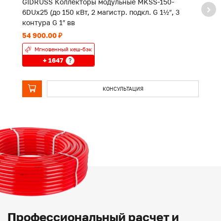
GIDRUSS Коллекторы модульные MKSS-150-
G
6DUx25 (до 150 кВт, 2 магистр. подкл. G 1½″, 3
4D
контура G 1″ вв
ко
54 900.00 ₽
39
Мгновенный кеш-бэк
+ 1647
?
КОНСУЛЬТАЦИЯ
Профессиональный расчет и