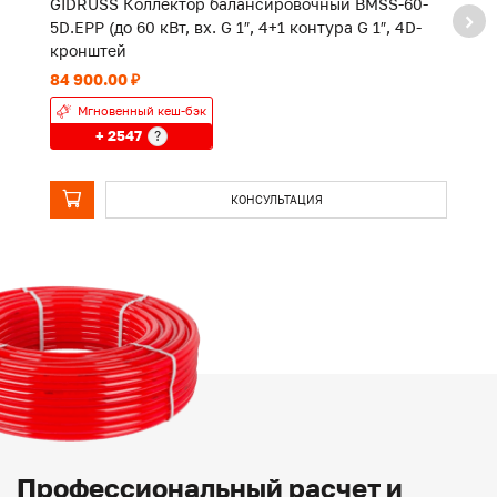
GIDRUSS Коллектор балансировочный BMSS-60-
G
5D.EPP (до 60 кВт, вх. G 1″, 4+1 контура G 1″, 4D-
6D
кронштей
ко
84 900.00 ₽
54
Мгновенный кеш-бэк
+ 2547
?
КОНСУЛЬТАЦИЯ
Профессиональный расчет и