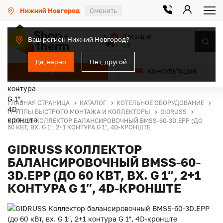
Нижний Новгород
Сменить
0 позиций
0
Ваш регион Нижний Новгород?
0 ₽
Да, верно
Нет, другой
КАТАЛОГ
КОНСУЛЬТАЦИЯ
ГЛАВНАЯ СТРАНИЦА
КАТАЛОГ
КОТЕЛЬНОЕ ОБОРУДОВАНИЕ
ГРУППЫ БЫСТРОГО МОНТАЖА И КОЛЛЕКТОРЫ
GIDRUSS
GIDRUSS КОЛЛЕКТОР БАЛАНСИРОВОЧНЫЙ BMSS-60-3D.EPP (ДО
60 КВТ, ВХ. G 1″, 2+1 КОНТУРА G 1″, 4D-КРОНШТЕ
GIDRUSS КОЛЛЕКТОР
БАЛАНСИРОВОЧНЫЙ BMSS-60-
3D.EPP (ДО 60 КВТ, ВХ. G 1″, 2+1
КОНТУРА G 1″, 4D-КРОНШТЕ