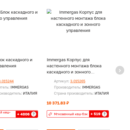
ок каскадного и
Immergas Корпус для
Immer
равления
настенного монтажа блока
каска
каскадного и зонного
Интер
управления
3.015
3.015244
Артикул:
3.015265
Ар
итель:
IMMERGAS
Производитель:
IMMERGAS
Пр
оизводитель:
ИТАЛИЯ
Страна производитель:
ИТАЛИЯ
Ст
10 371.83 ₽
106 3
й кеш-
Мг
+ 519
+ 4806
?
?
Мгновенный кеш-бэк
бэ