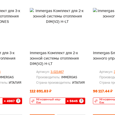
 для 3-х
Immergas Комплект для 2-х
Immergas Бл
топления
зонной системы отопления
зонного уп
DIM(V2) H-LT
6
Артикул:
3.021467
Артикул:
MMERGAS
Производитель:
IMMERGAS
Производ
итель:
ИТАЛИЯ
Страна производитель:
ИТАЛИЯ
Страна пр
112 891.83 ₽
96 117.44 ₽
Мгновенный кеш-
Мгновенны
+ 4967
+ 5645
?
?
бэк
бэк