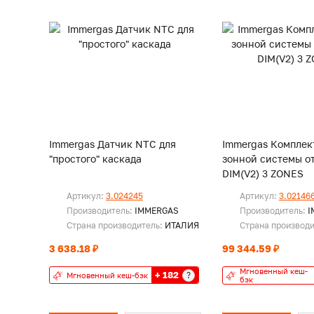
Immergas Датчик NTC для
Immergas Комплект
"простого" каскада
зонной системы о
DIM(V2) 3 ZONES
Артикул:
3.024245
Артикул:
3.02146
Производитель:
IMMERGAS
Производитель:
I
Страна производитель:
ИТАЛИЯ
Страна производ
3 638.18 ₽
99 344.59 ₽
Мгновенный кеш-
+ 182
?
Мгновенный кеш-бэк
бэк