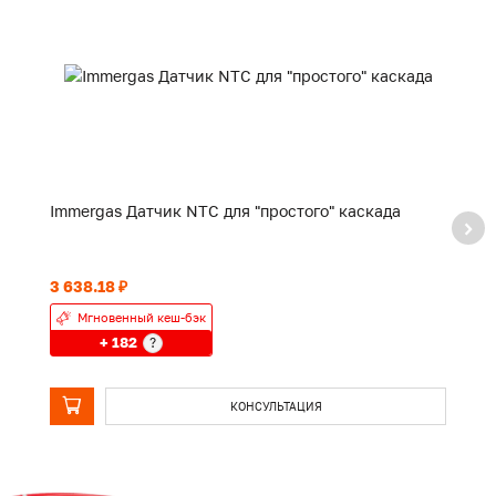
Immergas Датчик NTC для "простого" каскада
I
о
3 638.18 ₽
99
Мгновенный кеш-бэк
+ 182
?
КОНСУЛЬТАЦИЯ