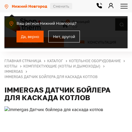
Нижний Новгород
Сменить
0 позиций
0
Ваш регион Нижний Новгород?
0 ₽
Да, верно
Нет, другой
КАТАЛОГ
КОНСУЛЬТАЦИЯ
ГЛАВНАЯ СТРАНИЦА
КАТАЛОГ
КОТЕЛЬНОЕ ОБОРУДОВАНИЕ
КОТЛЫ
КОМПЛЕКТУЮЩИЕ (КОТЛЫ И ДЫМОХОДЫ)
IMMERGAS
IMMERGAS ДАТЧИК БОЙЛЕРА ДЛЯ КАСКАДА КОТЛОВ
IMMERGAS ДАТЧИК БОЙЛЕРА
ДЛЯ КАСКАДА КОТЛОВ