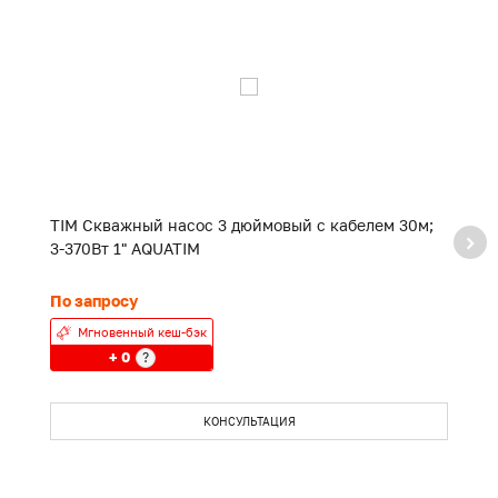
TIM Скважный насос 3 дюймовый с кабелем 30м;
T
3-370Вт 1" AQUATIM
3
По запросу
П
Мгновенный кеш-бэк
+ 0
?
КОНСУЛЬТАЦИЯ