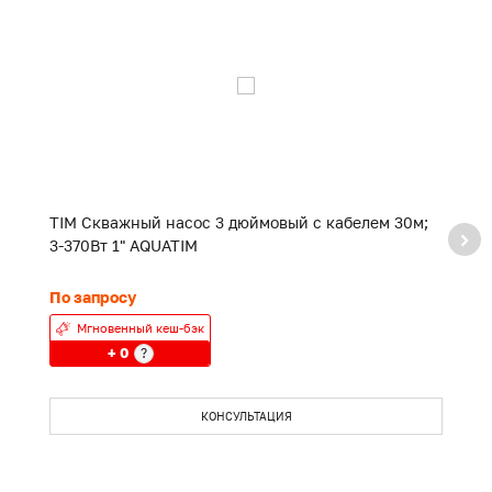
TIM Скважный насос 3 дюймовый с кабелем 30м;
T
3-370Вт 1" AQUATIM
3
По запросу
П
Мгновенный кеш-бэк
+ 0
?
КОНСУЛЬТАЦИЯ