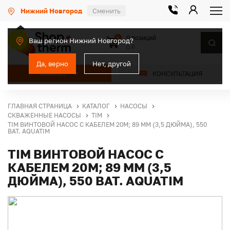
Нижний Новгород
Сменить
0 позиций
0
Ваш регион Нижний Новгород?
0 ₽
Да, верно
Нет, другой
КАТАЛОГ
КОНСУЛЬТАЦИЯ
ГЛАВНАЯ СТРАНИЦА
КАТАЛОГ
НАСОСЫ
СКВАЖЕННЫЕ НАСОСЫ
TIM
TIM ВИНТОВОЙ НАСОС С КАБЕЛЕМ 20М; 89 MM (3,5 ДЮЙМА), 550
ВАТ. AQUATIM
TIM ВИНТОВОЙ НАСОС С
КАБЕЛЕМ 20М; 89 MM (3,5
ДЮЙМА), 550 ВАТ. AQUATIM