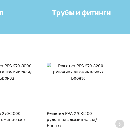
л
Трубы и фитинги
A 270-3000
Решетка PPA 270-3200
Решет
люминиевая/
рулонная алюминиевая/
руло
Бронза
Брон