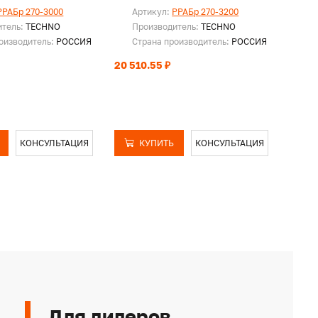
PPAБр 270-3000
Артикул:
PPAБр 270-3200
Ар
итель:
TECHNO
Производитель:
TECHNO
Пр
оизводитель:
РОССИЯ
Страна производитель:
РОССИЯ
Ст
20 510.55 ₽
21 15
КОНСУЛЬТАЦИЯ
КУПИТЬ
КОНСУЛЬТАЦИЯ
Для дилеров