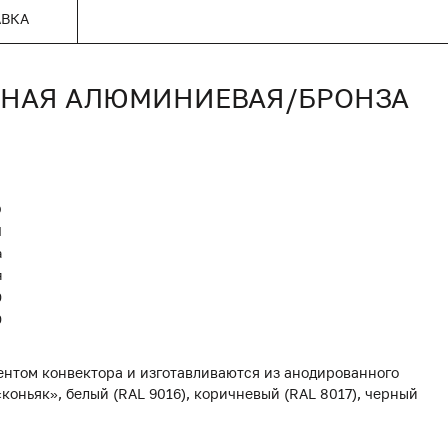
АВКА
ОННАЯ АЛЮМИНИЕВАЯ/БРОНЗА
O
Я
а
я
0
0
нтом конвектора и изготавливаются из анодированного
коньяк», белый (RAL 9016), коричневый (RAL 8017), черный