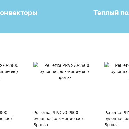
онвекторы
Теплый по
2800
Решетка PPA 270-2900
Решетка PP
иевая/
рулонная алюминиевая/
рулонная а
Бронза
Бронза