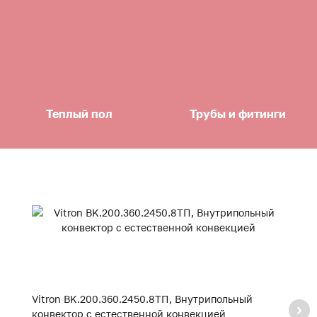
Теплый пол
Трубы и фитинги
Vitron BK.200.360.2450.8ТП, Внутрипольный
V
конвектор с естественной конвекцией
к