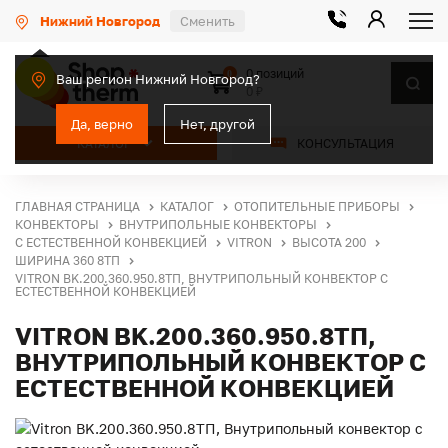
Нижний Новгород
Сменить
0 позиций
0
Ваш регион Нижний Новгород?
0 ₽
Да, верно
Нет, другой
КАТАЛОГ
КОНСУЛЬТАЦИЯ
ГЛАВНАЯ СТРАНИЦА
КАТАЛОГ
ОТОПИТЕЛЬНЫЕ ПРИБОРЫ
КОНВЕКТОРЫ
ВНУТРИПОЛЬНЫЕ КОНВЕКТОРЫ
С ЕСТЕСТВЕННОЙ КОНВЕКЦИЕЙ
VITRON
ВЫСОТА 200
ШИРИНА 360 8ТП
VITRON BK.200.360.950.8ТП, ВНУТРИПОЛЬНЫЙ КОНВЕКТОР С
ЕСТЕСТВЕННОЙ КОНВЕКЦИЕЙ
VITRON BK.200.360.950.8ТП,
ВНУТРИПОЛЬНЫЙ КОНВЕКТОР С
ЕСТЕСТВЕННОЙ КОНВЕКЦИЕЙ