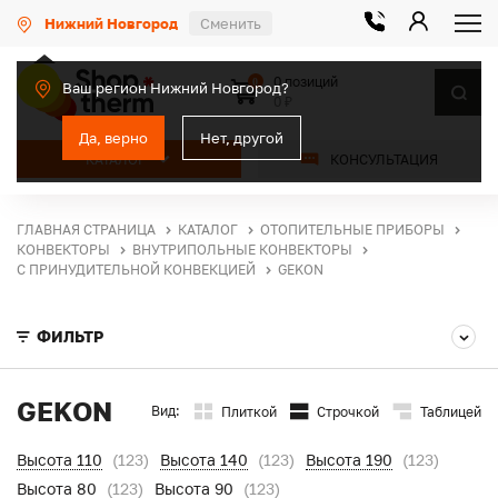
Нижний Новгород
Сменить
0 позиций
0
Ваш регион Нижний Новгород?
0 ₽
Да, верно
Нет, другой
КАТАЛОГ
КОНСУЛЬТАЦИЯ
ГЛАВНАЯ СТРАНИЦА
КАТАЛОГ
ОТОПИТЕЛЬНЫЕ ПРИБОРЫ
КОНВЕКТОРЫ
ВНУТРИПОЛЬНЫЕ КОНВЕКТОРЫ
С ПРИНУДИТЕЛЬНОЙ КОНВЕКЦИЕЙ
GEKON
ФИЛЬТР
GEKON
Вид:
Плиткой
Строчкой
Таблицей
Высота 110
(123)
Высота 140
(123)
Высота 190
(123)
Высота 80
(123)
Высота 90
(123)