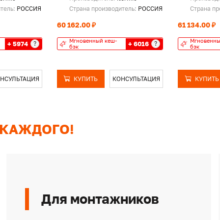
итель:
РОССИЯ
Страна производитель:
РОССИЯ
Страна пр
60 162.00 ₽
61 134.00 ₽
Мгновенный кеш-
Мгновенны
+ 5974
+ 6016
?
?
бэк
бэк
НСУЛЬТАЦИЯ
КУПИТЬ
КОНСУЛЬТАЦИЯ
КУПИТЬ
 КАЖДОГО!
Для монтажников