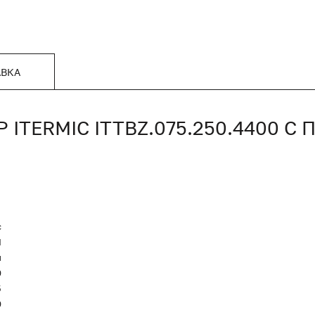
АВКА
TERMIC ITTBZ.075.250.4400 
c
Я
и
0
5
0