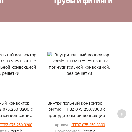
л
Трубы и фитинги
ный конвектор
Внутрипольный конвектор
Внут
Z.075.250.3200 с
itermic ITTBZ.075.250.3300 с
iterm
ьной конвекцией,
принудительной конвекцией,
прину
и
без решетки
без р
ITTBZ.075.250.3200
Артикул:
ITTBZ.075.250.3300
Ар
итель:
itermic
Производитель:
itermic
Пр