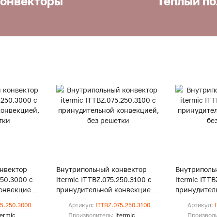
онвекторы
Теплый по
нвектор
Внутрипольный конвектор
Внутриполь
250.3000 с
itermic ITTBZ.075.250.3100 с
itermic ITTB
онвекцией,
принудительной конвекцией,
принудител
без решетки
без решетк
75.250.3000
Артикул:
ITTBZ.075.250.3100
Артикул:
termic
Производитель:
itermic
Производ