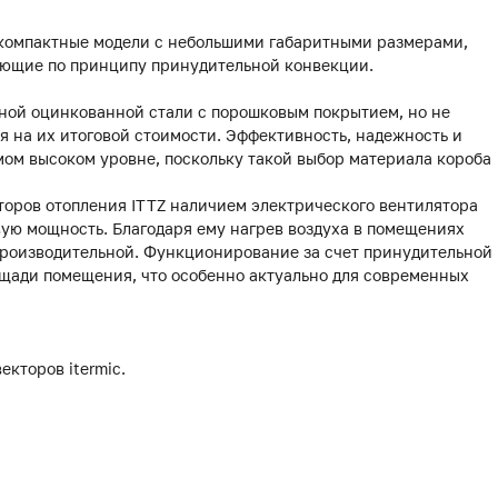
 компактные модели с небольшими габаритными размерами,
ающие по принципу принудительной конвекции.
чной оцинкованной стали с порошковым покрытием, но не
я на их итоговой стоимости. Эффективность, надежность и
амом высоком уровне, поскольку такой выбор материала короба
торов отопления ITTZ наличием электрического вентилятора
ую мощность. Благодаря ему нагрев воздуха в помещениях
 производительной. Функционирование за счет принудительной
щади помещения, что особенно актуально для современных
екторов itermic.