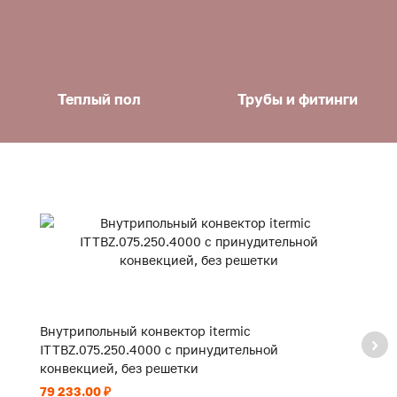
Теплый пол
Трубы и фитинги
Внутрипольный конвектор itermic
В
ITTBZ.075.250.4000 с принудительной
I
конвекцией, без решетки
к
79 233.00 ₽
59