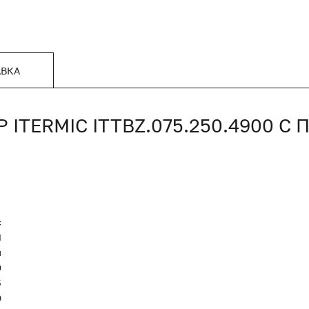
АВКА
TERMIC ITTBZ.075.250.4900 
c
Я
и
0
5
0