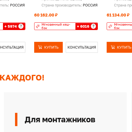
итель:
РОССИЯ
Страна производитель:
РОССИЯ
Страна пр
60 162.00 ₽
61 134.00 ₽
Мгновенный кеш-
Мгновенны
+ 5974
+ 6016
?
?
бэк
бэк
НСУЛЬТАЦИЯ
КУПИТЬ
КОНСУЛЬТАЦИЯ
КУПИТЬ
 КАЖДОГО!
Для монтажников