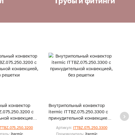
л
Трубы и фитинги
ный конвектор
Внутрипольный конвектор
Внут
Z.075.250.3200 с
itermic ITTBZ.075.250.3300 с
iterm
ьной конвекцией,
принудительной конвекцией,
прину
и
без решетки
без р
ITTBZ.075.250.3200
Артикул:
ITTBZ.075.250.3300
Ар
итель:
itermic
Производитель:
itermic
Пр