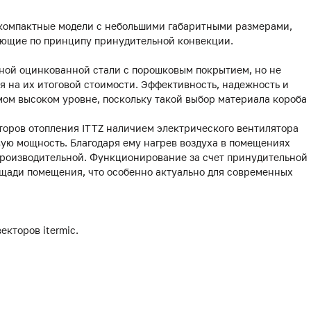
 компактные модели с небольшими габаритными размерами,
ающие по принципу принудительной конвекции.
чной оцинкованной стали с порошковым покрытием, но не
я на их итоговой стоимости. Эффективность, надежность и
амом высоком уровне, поскольку такой выбор материала короба
торов отопления ITTZ наличием электрического вентилятора
ую мощность. Благодаря ему нагрев воздуха в помещениях
 производительной. Функционирование за счет принудительной
щади помещения, что особенно актуально для современных
екторов itermic.