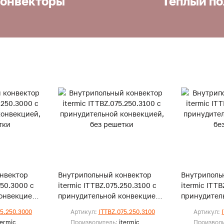
онвекторы
Теплый по
нвектор
Внутрипольный конвектор
Внутриполь
250.3000 с
itermic ITTBZ.075.250.3100 с
itermic ITTB
онвекцией,
принудительной конвекцией,
принудител
без решетки
без решетк
75.250.3000
Артикул:
ITTBZ.075.250.3100
Артикул:
termic
Производитель:
itermic
Производ