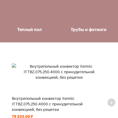
Теплый пол
Трубы и фитинги
Внутрипольный конвектор itermic
В
ITTBZ.075.250.4000 с принудительной
I
конвекцией, без решетки
к
79 233.00 ₽
59