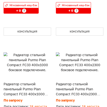
Мгновенный кеш-бэк
Мгновенный кеш-бэк
+ 0
+ 0
?
?
КОНСУЛЬТАЦИЯ
КОНСУЛЬТАЦИЯ
Радиатор стальной
Радиатор стальной
панельный Purmo Plan
панельный Purmo Plan
Compact FC33 400x1000
Compact FC33 400x2300
боковое подключение.
боковое подключение.
По запросу
По запросу
Дата доставки:
18 августа
Дата доставки:
18 августа