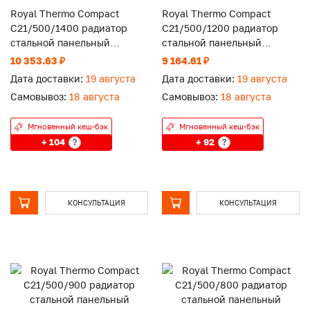
Royal Thermo Compact
Royal Thermo Compact
C21/500/1400 радиатор
C21/500/1200 радиатор
стальной панельный
стальной панельный
боковое подключение
боковое подключение
10 353.63 ₽
9 164.61 ₽
Дата доставки:
19 августа
Дата доставки:
19 августа
Самовывоз:
18 августа
Самовывоз:
18 августа
Мгновенный кеш-бэк
Мгновенный кеш-бэк
+ 104
+ 92
?
?
КОНСУЛЬТАЦИЯ
КОНСУЛЬТАЦИЯ