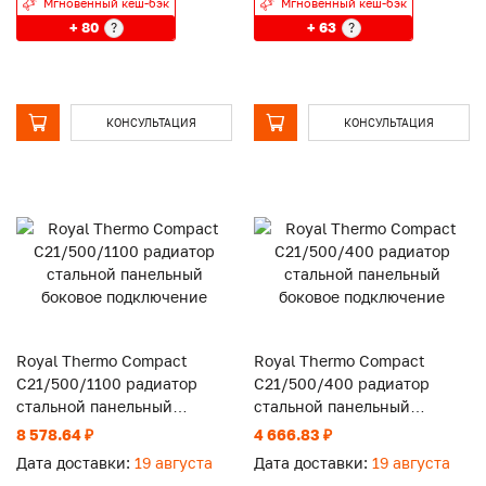
Мгновенный кеш-бэк
Мгновенный кеш-бэк
+ 80
+ 63
?
?
КОНСУЛЬТАЦИЯ
КОНСУЛЬТАЦИЯ
Royal Thermo Compact
Royal Thermo Compact
C21/500/1100 радиатор
C21/500/400 радиатор
стальной панельный
стальной панельный
боковое подключение
боковое подключение
8 578.64 ₽
4 666.83 ₽
Дата доставки:
19 августа
Дата доставки:
19 августа