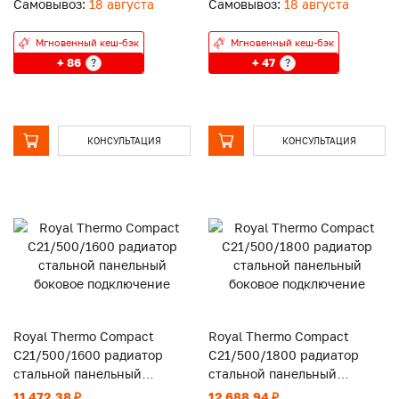
Самовывоз:
18 августа
Самовывоз:
18 августа
Мгновенный кеш-бэк
Мгновенный кеш-бэк
+ 86
+ 47
?
?
КОНСУЛЬТАЦИЯ
КОНСУЛЬТАЦИЯ
Royal Thermo Compact
Royal Thermo Compact
C21/500/1600 радиатор
C21/500/1800 радиатор
стальной панельный
стальной панельный
боковое подключение
боковое подключение
11 472.38 ₽
12 688.94 ₽