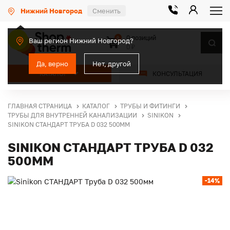
Нижний Новгород
Сменить
0 позиций
0
Ваш регион Нижний Новгород?
0 ₽
Да, верно
Нет, другой
КАТАЛОГ
КОНСУЛЬТАЦИЯ
ГЛАВНАЯ СТРАНИЦА
КАТАЛОГ
ТРУБЫ И ФИТИНГИ
ТРУБЫ ДЛЯ ВНУТРЕННЕЙ КАНАЛИЗАЦИИ
SINIKON
SINIKON СТАНДАРТ ТРУБА D 032 500ММ
SINIKON СТАНДАРТ ТРУБА D 032
500ММ
-14%