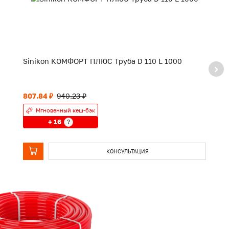
Sinikon КОМФОРТ ПЛЮС Труба D 110 L 1000
S
807.84 ₽
940.23 ₽
15
Мгновенный кеш-бэк
+ 16
?
КОНСУЛЬТАЦИЯ