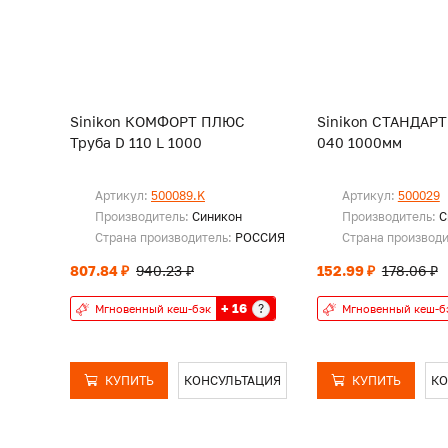
Sinikon КОМФОРТ ПЛЮС
Sinikon СТАНДАРТ
Труба D 110 L 1000
040 1000мм
Артикул:
500089.K
Артикул:
500029
Производитель:
Синикон
Производитель:
С
Страна производитель:
РОССИЯ
Страна производ
807.84 ₽
940.23 ₽
152.99 ₽
178.06 ₽
+ 16
?
Мгновенный кеш-бэк
Мгновенный кеш-б
КУПИТЬ
КОНСУЛЬТАЦИЯ
КУПИТЬ
КО