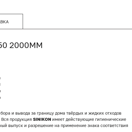
АВКА
050 2000ММ
н
Я
я
а
бора и вывода за границу дома твёрдых и жидких отходов
. Вся продукция
SINIKON
имеет действующие гигиенические
ный выпуск и разрешение на применение знака соответствия