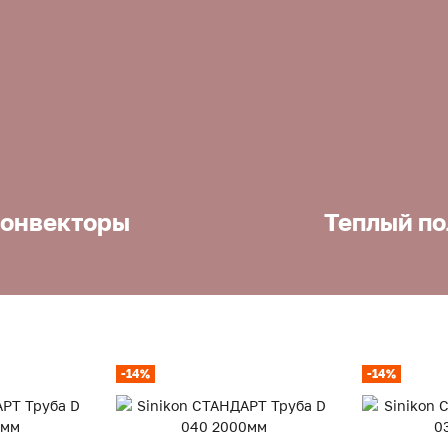
онвекторы
Теплый по
-14%
-14%