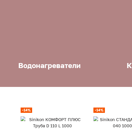
Водонагреватели
К
-14%
-14%