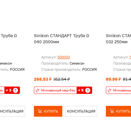
 Труба D
Sinikon СТАНДАРТ Труба D
Sinikon СТ
040 2000мм
032 250мм
Артикул:
500033
Артикул:
иникон
Производитель:
Синикон
Производ
итель:
РОССИЯ
Страна производитель:
РОССИЯ
Страна пр
268.53 ₽
312.54 ₽
69.96 ₽
81.
+ 3
+ 5
?
?
эк
Мгновенный кеш-бэк
Мгновенны
НСУЛЬТАЦИЯ
КУПИТЬ
КОНСУЛЬТАЦИЯ
КУПИТЬ