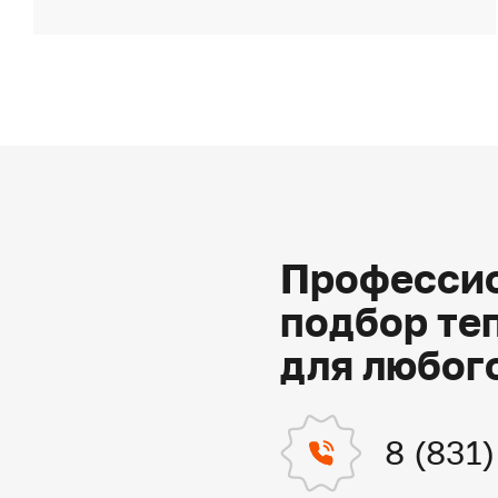
Профессио
подбор те
для любог
8 (831