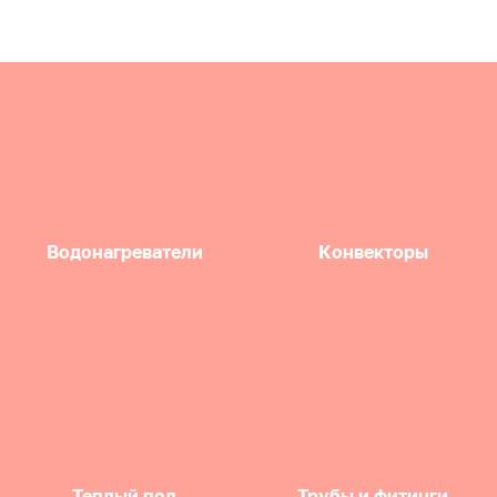
Водонагреватели
Конвекторы
Теплый пол
Трубы и фитинги