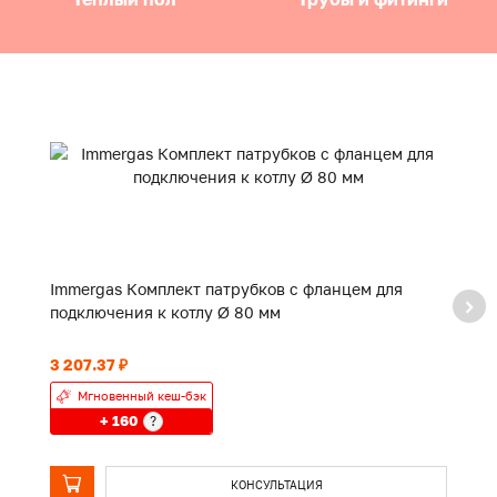
Immergas Комплект патрубков с фланцем для
I
подключения к котлу Ø 80 мм
1
3 207.37 ₽
4 
Мгновенный кеш-бэк
+ 160
?
КОНСУЛЬТАЦИЯ