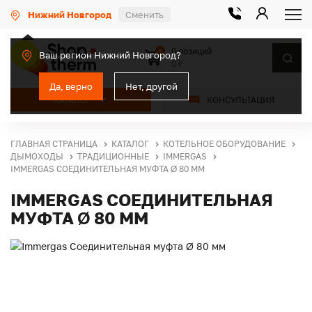
Нижний Новгород
Сменить
0 позиций
0
Ваш регион Нижний Новгород?
0 ₽
Да, верно
Нет, другой
КАТАЛОГ
КОНСУЛЬТАЦИЯ
ГЛАВНАЯ СТРАНИЦА
КАТАЛОГ
КОТЕЛЬНОЕ ОБОРУДОВАНИЕ
ДЫМОХОДЫ
ТРАДИЦИОННЫЕ
IMMERGAS
IMMERGAS СОЕДИНИТЕЛЬНАЯ МУФТА Ø 80 ММ
IMMERGAS СОЕДИНИТЕЛЬНАЯ
МУФТА Ø 80 ММ