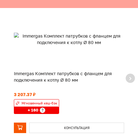
Immergas Комплект патрубков с фланцем для
I
подключения к котлу Ø 80 мм
1
3 207.37 ₽
4 
Мгновенный кеш-бэк
+ 160
?
КОНСУЛЬТАЦИЯ