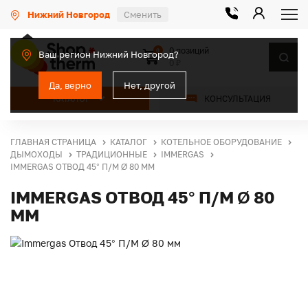
Нижний Новгород
Сменить
0 позиций
0
Ваш регион Нижний Новгород?
0 ₽
Да, верно
Нет, другой
КАТАЛОГ
КОНСУЛЬТАЦИЯ
ГЛАВНАЯ СТРАНИЦА
КАТАЛОГ
КОТЕЛЬНОЕ ОБОРУДОВАНИЕ
ДЫМОХОДЫ
ТРАДИЦИОННЫЕ
IMMERGAS
IMMERGAS ОТВОД 45° П/М Ø 80 ММ
IMMERGAS ОТВОД 45° П/М Ø 80
ММ