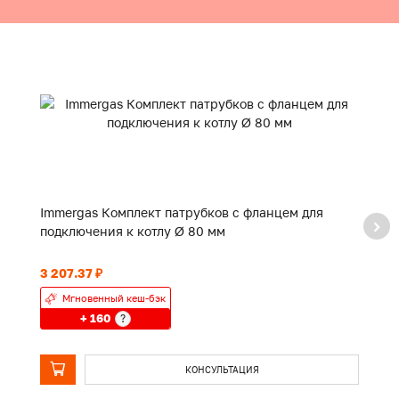
Immergas Комплект патрубков с фланцем для
I
подключения к котлу Ø 80 мм
1
3 207.37 ₽
4 
Мгновенный кеш-бэк
+ 160
?
КОНСУЛЬТАЦИЯ