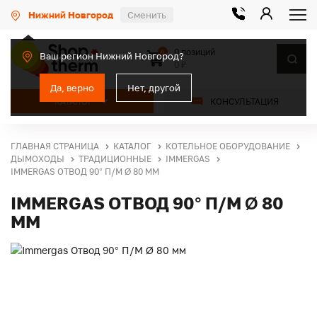
Нижний Новгород
Сменить
0 позиций
0
Ваш регион Нижний Новгород?
0 ₽
Да, верно
Нет, другой
КАТАЛОГ
КОНСУЛЬТАЦИЯ
ГЛАВНАЯ СТРАНИЦА
КАТАЛОГ
КОТЕЛЬНОЕ ОБОРУДОВАНИЕ
ДЫМОХОДЫ
ТРАДИЦИОННЫЕ
IMMERGAS
IMMERGAS ОТВОД 90° П/М Ø 80 ММ
IMMERGAS ОТВОД 90° П/М Ø 80
ММ