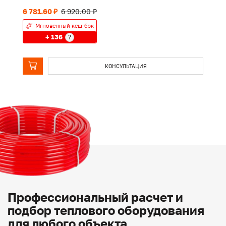
6 781.60 ₽
6 920.00 ₽
1 
Мгновенный кеш-бэк
+ 136
?
КОНСУЛЬТАЦИЯ
Профессиональный расчет и
подбор теплового оборудования
для любого объекта