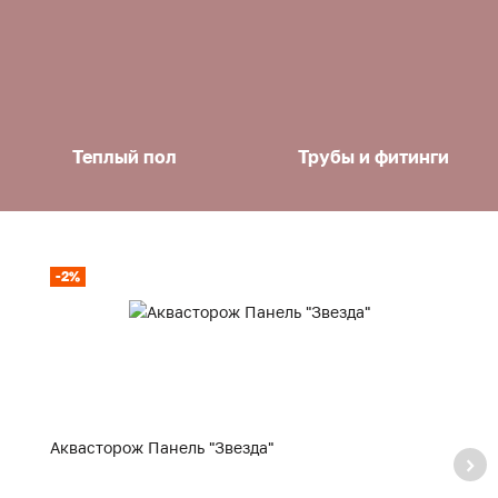
Теплый пол
Трубы и фитинги
-2%
-
Аквасторож Панель "Звезда"
А
р