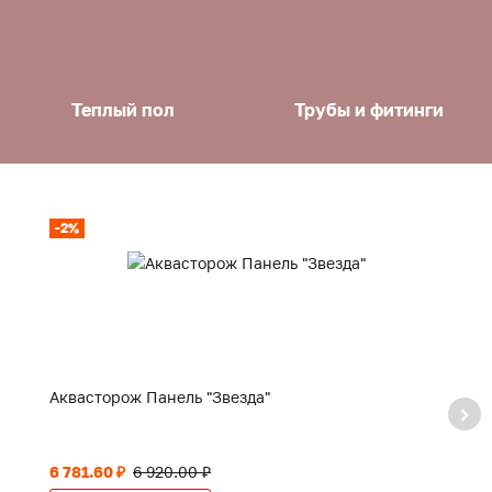
Теплый пол
Трубы и фитинги
-2%
-
Аквасторож Панель "Звезда"
А
р
6 781.60 ₽
6 920.00 ₽
1 