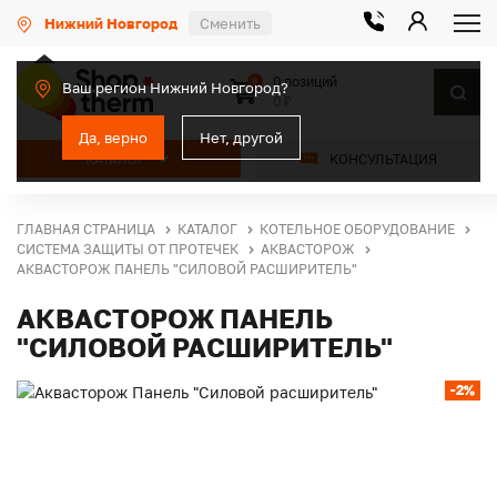
Нижний Новгород
Сменить
0 позиций
0
Ваш регион Нижний Новгород?
0 ₽
Да, верно
Нет, другой
КАТАЛОГ
КОНСУЛЬТАЦИЯ
ГЛАВНАЯ СТРАНИЦА
КАТАЛОГ
КОТЕЛЬНОЕ ОБОРУДОВАНИЕ
СИСТЕМА ЗАЩИТЫ ОТ ПРОТЕЧЕК
АКВАСТОРОЖ
АКВАСТОРОЖ ПАНЕЛЬ "СИЛОВОЙ РАСШИРИТЕЛЬ"
АКВАСТОРОЖ ПАНЕЛЬ
"СИЛОВОЙ РАСШИРИТЕЛЬ"
-2%