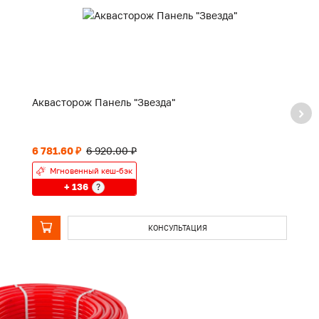
Аквасторож Панель "Звезда"
А
р
6 781.60 ₽
6 920.00 ₽
1 
Мгновенный кеш-бэк
+ 136
?
КОНСУЛЬТАЦИЯ