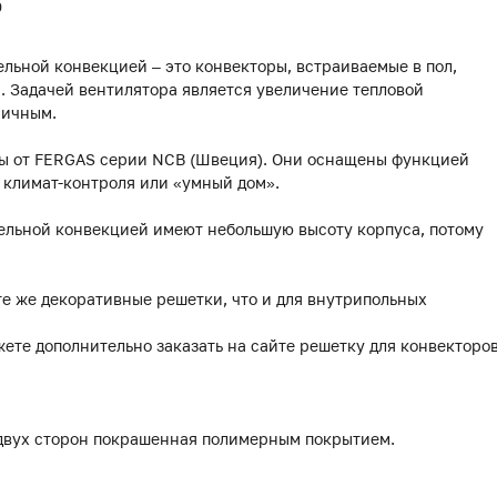
0
льной конвекцией – это конвекторы, встраиваемые в пол,
 Задачей вентилятора является увеличение тепловой
мичным.
ры от FERGAS серии NCB (Швеция). Они оснащены функцией
 климат-контроля или «умный дом».
ельной конвекцией имеют небольшую высоту корпуса, потому
те же декоративные решетки, что и для внутрипольных
жете дополнительно заказать на сайте решетку для конвекторо
 двух сторон покрашенная полимерным покрытием.