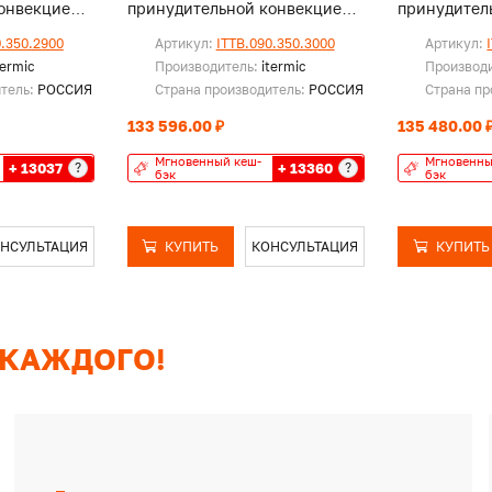
онвекцией,
принудительной конвекцией,
принудител
без решетки
без решетк
0.350.2900
Артикул:
ITTB.090.350.3000
Артикул:
termic
Производитель:
itermic
Производ
итель:
РОССИЯ
Страна производитель:
РОССИЯ
Страна пр
133 596.00 ₽
135 480.00 
Мгновенный кеш-
Мгновенны
+ 13037
+ 13360
?
?
бэк
бэк
НСУЛЬТАЦИЯ
КУПИТЬ
КОНСУЛЬТАЦИЯ
КУПИТЬ
 КАЖДОГО!