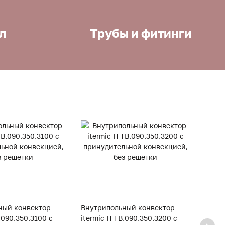
л
Трубы и фитинги
ный конвектор
Внутрипольный конвектор
Внут
.090.350.3100 с
itermic ITTB.090.350.3200 с
iterm