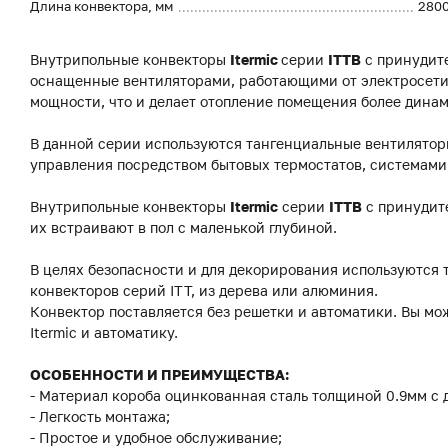
Длина конвектора, мм
280
Внутрипольные конвекторы
Itermic
серии
ITTB
с принудите
оснащенные вентиляторами, работающими от электросети.
мощности, что и делает отопление помещения более дина
В данной серии используются тангенциальные вентилято
управления посредством бытовых термостатов, системами
Внутрипольные конвекторы
Itermic
серии
ITTB
с принудит
их встраивают в пол с маленькой глубиной.
В целях безопасности и для декорирования используются 
конвекторов серий ITT, из дерева или алюминия.
Конвектор поставляется без решетки и автоматики. Вы мо
Itermic и автоматику.
ОСОБЕННОСТИ И ПРЕИМУЩЕСТВА:
- Материал короба оцинкованная сталь толщиной 0.9мм с
- Легкость монтажа;
- Простое и удобное обслуживание;