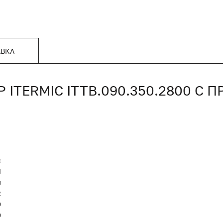
АВКА
TERMIC ITTB.090.350.2800 С
c
Я
и
2
0
0