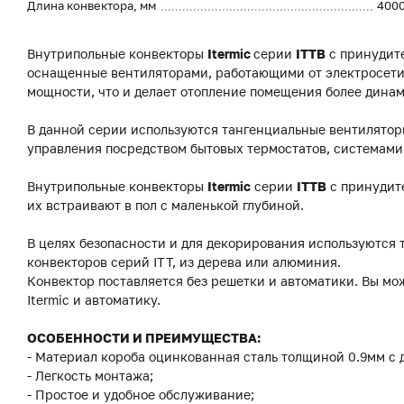
Длина конвектора, мм
400
Внутрипольные конвекторы
Itermic
серии
ITTB
с принудите
оснащенные вентиляторами, работающими от электросети.
мощности, что и делает отопление помещения более дина
В данной серии используются тангенциальные вентилято
управления посредством бытовых термостатов, системами
Внутрипольные конвекторы
Itermic
серии
ITTB
с принудит
их встраивают в пол с маленькой глубиной.
В целях безопасности и для декорирования используются 
конвекторов серий ITT, из дерева или алюминия.
Конвектор поставляется без решетки и автоматики. Вы мо
Itermic и автоматику.
ОСОБЕННОСТИ И ПРЕИМУЩЕСТВА:
- Материал короба оцинкованная сталь толщиной 0.9мм с
- Легкость монтажа;
- Простое и удобное обслуживание;