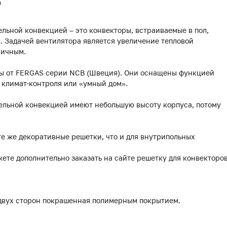
0
льной конвекцией – это конвекторы, встраиваемые в пол,
 Задачей вентилятора является увеличение тепловой
мичным.
ры от FERGAS серии NCB (Швеция). Они оснащены функцией
 климат-контроля или «умный дом».
ельной конвекцией имеют небольшую высоту корпуса, потому
те же декоративные решетки, что и для внутрипольных
жете дополнительно заказать на сайте решетку для конвекторо
 двух сторон покрашенная полимерным покрытием.