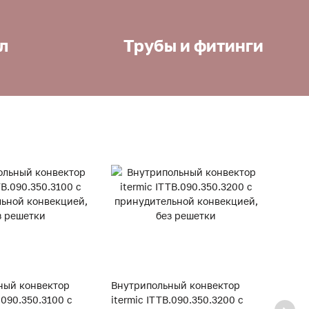
л
Трубы и фитинги
ный конвектор
Внутрипольный конвектор
Внут
.090.350.3100 с
itermic ITTB.090.350.3200 с
iterm