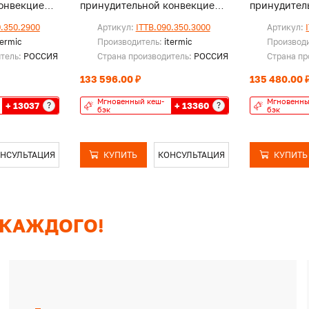
онвекцией,
принудительной конвекцией,
принудител
без решетки
без решетк
0.350.2900
Артикул:
ITTB.090.350.3000
Артикул:
termic
Производитель:
itermic
Производ
итель:
РОССИЯ
Страна производитель:
РОССИЯ
Страна пр
133 596.00 ₽
135 480.00 
Мгновенный кеш-
Мгновенны
+ 13037
+ 13360
?
?
бэк
бэк
НСУЛЬТАЦИЯ
КУПИТЬ
КОНСУЛЬТАЦИЯ
КУПИТЬ
 КАЖДОГО!