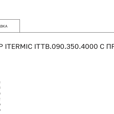
АВКА
ITERMIC ITTB.090.350.4000 С
c
Я
и
2
0
0