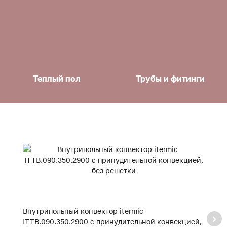
Теплый пол
Трубы и фитинги
Внутрипольный конвектор itermic
В
ITTB.090.350.2900 с принудительной конвекцией,
I