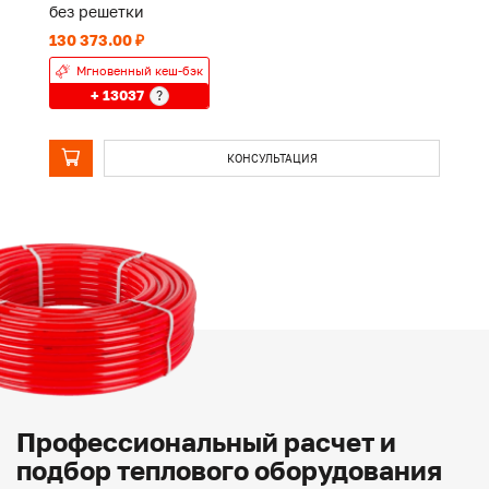
без решетки
б
130 373.00 ₽
13
Мгновенный кеш-бэк
+ 13037
?
КОНСУЛЬТАЦИЯ
Профессиональный расчет и
подбор теплового оборудования