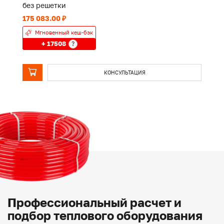
без решетки
б
175 083.00 ₽
13
Мгновенный кеш-бэк
+ 17508
?
КОНСУЛЬТАЦИЯ
Профессиональный расчет и
подбор теплового оборудования