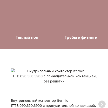
Теплый пол
Трубы и фитинги
Внутрипольный конвектор itermic
В
ITTB.090.350.3900 с принудительной конвекцией,
I