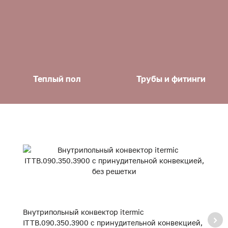
Теплый пол
Трубы и фитинги
Внутрипольный конвектор itermic
В
ITTB.090.350.3900 с принудительной конвекцией,
I