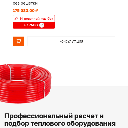
без решетки
б
175 083.00 ₽
13
Мгновенный кеш-бэк
+ 17508
?
КОНСУЛЬТАЦИЯ
Профессиональный расчет и
подбор теплового оборудования