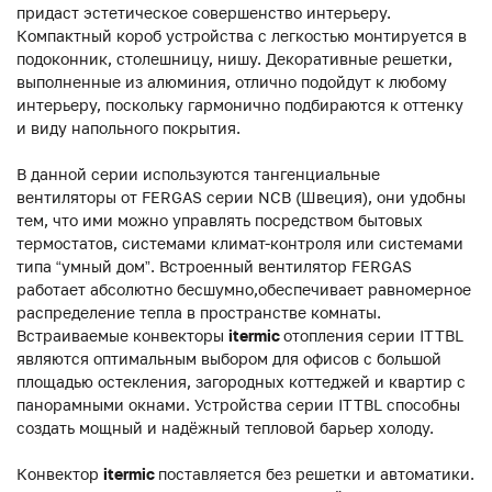
придаст эстетическое совершенство интерьеру.
Компактный короб устройства с легкостью монтируется в
подоконник, столешницу, нишу. Декоративные решетки,
выполненные из алюминия, отлично подойдут к любому
интерьеру, поскольку гармонично подбираются к оттенку
и виду напольного покрытия.
В данной серии используются тангенциальные
вентиляторы от FERGAS серии NCB (Швеция), они удобны
тем, что ими можно управлять посредством бытовых
термостатов, системами климат-контроля или системами
типа “умный дом”. Встроенный вентилятор FERGAS
работает абсолютно бесшумно,обеспечивает равномерное
распределение тепла в пространстве комнаты.
Встраиваемые конвекторы
itermic
отопления серии ITTBL
являются оптимальным выбором для офисов с большой
площадью остекления, загородных коттеджей и квартир с
панорамными окнами. Устройства серии ITTBL способны
создать мощный и надёжный тепловой барьер холоду.
Конвектор
itermic
поставляется без решетки и автоматики.