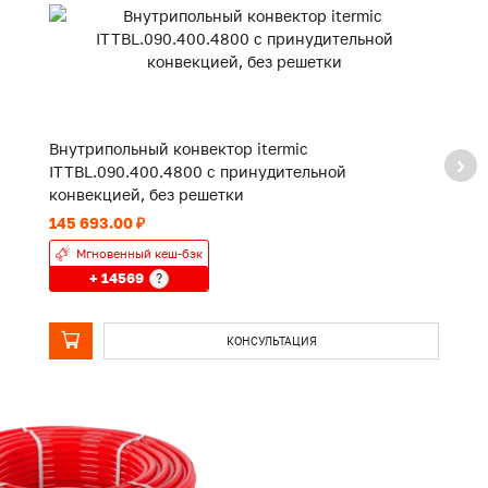
Внутрипольный конвектор itermic
В
ITTBL.090.400.4800 с принудительной
I
конвекцией, без решетки
к
145 693.00 ₽
10
Мгновенный кеш-бэк
+ 14569
?
КОНСУЛЬТАЦИЯ